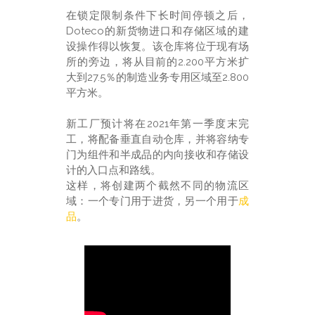
在锁定限制条件下长时间停顿之后，
Doteco的新货物进口和存储区域的建
设操作得以恢复。该仓库将位于现有场
所的旁边，将从目前的2.200平方米扩
大到27.5％的制造业务专用区域至2.800
平方米。
新工厂预计将在2021年第一季度末完
工，将配备垂直自动仓库，并将容纳专
门为组件和半成品的内向接收和存储设
计的入口点和路线。
这样，将创建两个截然不同的物流区
域：一个专门用于进货，另一个用于
成
品
。